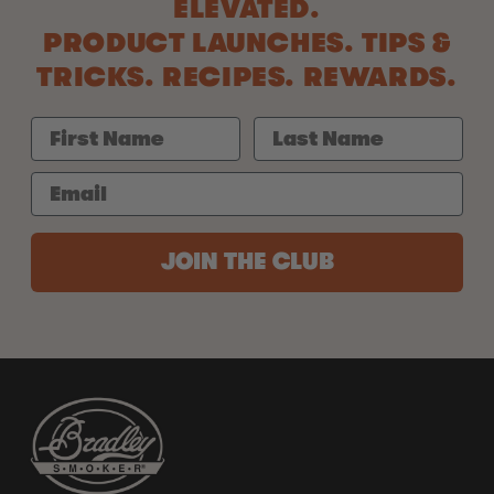
ELEVATED.
PRODUCT LAUNCHES. TIPS &
TRICKS. RECIPES. REWARDS.
JOIN THE CLUB