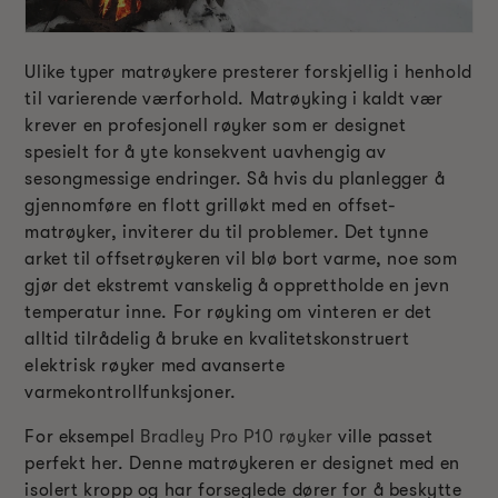
Ulike typer matrøykere presterer forskjellig i henhold
til varierende værforhold. Matrøyking i kaldt vær
krever en profesjonell røyker som er designet
spesielt for å yte konsekvent uavhengig av
sesongmessige endringer. Så hvis du planlegger å
gjennomføre en flott grilløkt med en offset-
matrøyker, inviterer du til problemer. Det tynne
arket til offsetrøykeren vil blø bort varme, noe som
gjør det ekstremt vanskelig å opprettholde en jevn
temperatur inne. For røyking om vinteren er det
alltid tilrådelig å bruke en kvalitetskonstruert
elektrisk røyker med avanserte
varmekontrollfunksjoner.
For eksempel
Bradley Pro P10 røyker
ville passet
perfekt her. Denne matrøykeren er designet med en
isolert kropp og har forseglede dører for å beskytte