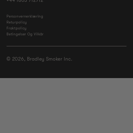
+44 1803 712712
Personvernerklæring
Returpolicy
Fraktpolicy
Betingelser Og Vilkår
© 2026,
Bradley Smoker Inc.