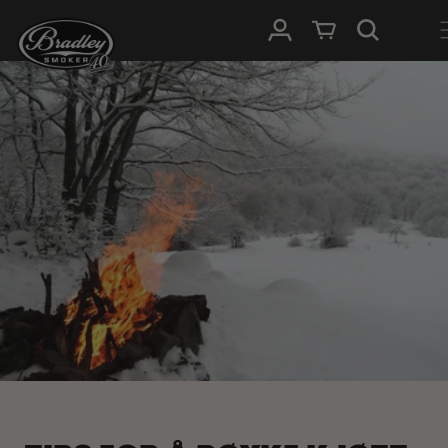
HOPP TIL
Logg Inn
Handlevogn
INNHOLDET