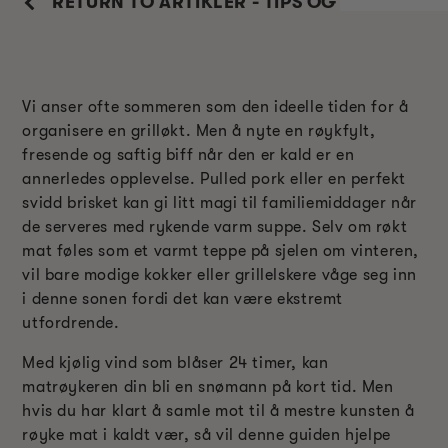
RETURN TO ARTIKLER - TIPS OG TRIKS
Vi anser ofte sommeren som den ideelle tiden for å
organisere en grilløkt. Men å nyte en røykfylt,
fresende og saftig biff når den er kald er en
annerledes opplevelse. Pulled pork eller en perfekt
svidd brisket kan gi litt magi til familiemiddager når
de serveres med rykende varm suppe. Selv om røkt
mat føles som et varmt teppe på sjelen om vinteren,
vil bare modige kokker eller grillelskere våge seg inn
i denne sonen fordi det kan være ekstremt
utfordrende.
Med kjølig vind som blåser 24 timer, kan
matrøykeren din bli en snømann på kort tid. Men
hvis du har klart å samle mot til å mestre kunsten å
røyke mat i kaldt vær, så vil denne guiden hjelpe