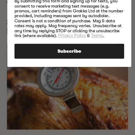
By submitting this form and signing up for texts, you
røkt kjøttoppskrifter.
consent to receive marketing text messages (e.g.
promos, cart reminders) from Grakka Ltd at the number
provided, including messages sent by autodialer.
8. SKAFF DEG ET
Consent is not a condition of purchase. Msg & data
rates may apply. Msg frequency varies. Unsubscribe at
KJØTTTERMOMETER
any time by replying STOP or clicking the unsubscribe
link (where available).
Privacy Policy
&
Terms
.
Subscribe