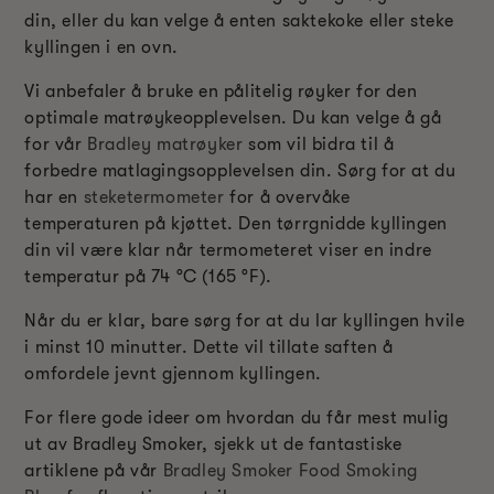
din, eller du kan velge å enten saktekoke eller steke
kyllingen i en ovn.
Vi anbefaler å bruke en pålitelig røyker for den
optimale matrøykeopplevelsen. Du kan velge å gå
for vår
Bradley matrøyker
som vil bidra til å
forbedre matlagingsopplevelsen din. Sørg for at du
har en
steketermometer
for å overvåke
temperaturen på kjøttet. Den tørrgnidde kyllingen
din vil være klar når termometeret viser en indre
temperatur på 74 °C (165 °F).
Når du er klar, bare sørg for at du lar kyllingen hvile
i minst 10 minutter. Dette vil tillate saften å
omfordele jevnt gjennom kyllingen.
For flere gode ideer om hvordan du får mest mulig
ut av Bradley Smoker, sjekk ut de fantastiske
artiklene på vår
Bradley Smoker Food Smoking