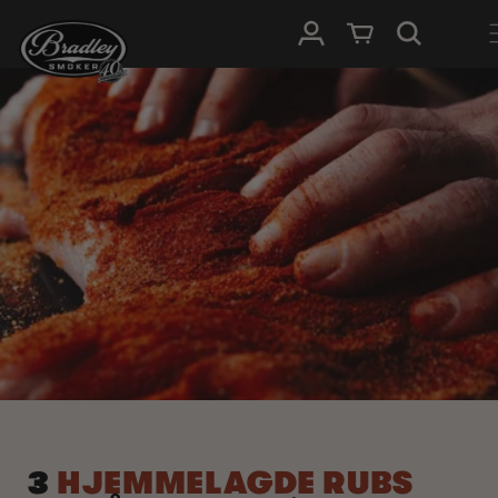
HOPP TIL
Logg Inn
Handlevogn
INNHOLDET
3
HJEMMELAGDE RUBS