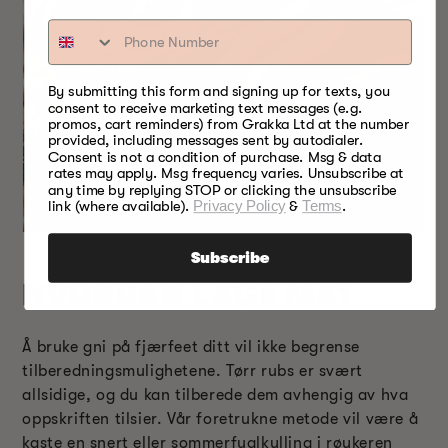
By submitting this form and signing up for texts, you
consent to receive marketing text messages (e.g.
promos, cart reminders) from Grakka Ltd at the number
provided, including messages sent by autodialer.
Consent is not a condition of purchase. Msg & data
rates may apply. Msg frequency varies. Unsubscribe at
any time by replying STOP or clicking the unsubscribe
link (where available).
Privacy Policy
&
Terms
.
Subscribe
HVORDAN LAGE MAT
Å bruke gni på fjærfeet ditt vil ikke begrense
tilberedningsmulighetene. Tørr rubs er svært
allsidige, og du kan tilberede dem avhengig av hva
oppskriften tilsier. Vår foretrukne metode vil være å
kaste en snert eller sommerfuglkylling i røykeren