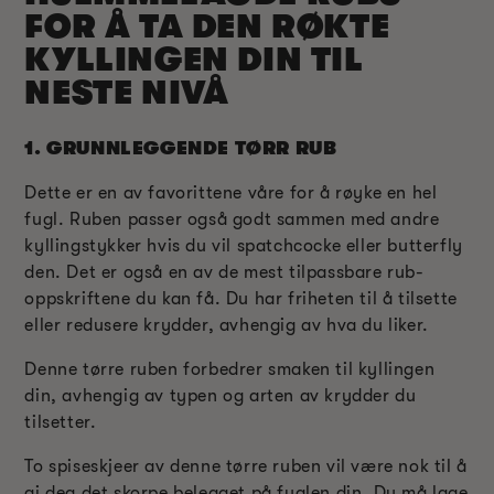
FOR Å TA DEN RØKTE
KYLLINGEN DIN TIL
NESTE NIVÅ
1.
GRUNNLEGGENDE TØRR RUB
Dette er en av favorittene våre for å røyke en hel
fugl. Ruben passer også godt sammen med andre
kyllingstykker hvis du vil spatchcocke eller butterfly
den. Det er også en av de mest tilpassbare rub-
oppskriftene du kan få. Du har friheten til å tilsette
eller redusere krydder, avhengig av hva du liker.
Denne tørre ruben forbedrer smaken til kyllingen
din, avhengig av typen og arten av krydder du
tilsetter.
To spiseskjeer av denne tørre ruben vil være nok til å
gi deg det skorpe belegget på fuglen din. Du må lage