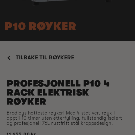
P10 RØYKER
TILBAKE TIL RØYKERE
PROFESJONELL P10 4
RACK ELEKTRISK
RØYKER
Bradleys hotteste røyker! Med 4 stativer, røyk i
opptil 10 timer uten etterfylling, fullstendig isolert
og profesjonell 76L rustfritt stål kroppsdesign.
Vanlig
11.655,00 kr