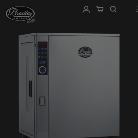
HOPP TIL
Logg Inn
Handlevogn
INNHOLDET