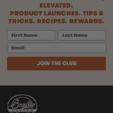
ELEVATED.
PRODUCT LAUNCHES. TIPS &
TRICKS. RECIPES. REWARDS.
JOIN THE CLUB