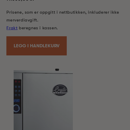
pris
Prisene, som er oppgitt i nettbutikken, inkluderer ikke
merverdiavgift.
Frakt
beregnes i kassen.
LEGG I HANDLEKURV
Å TIL
RODUKTINFORMASJON