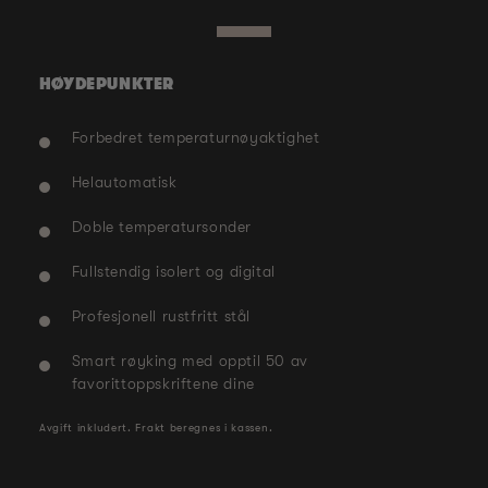
Åpne
Åpn
media
med
1
1
i
i
modal
mod
HØYDEPUNKTER
Forbedret temperaturnøyaktighet
Helautomatisk
Doble temperatursonder
Fullstendig isolert og digital
Profesjonell rustfritt stål
Smart røyking med opptil 50 av
favorittoppskriftene dine
Avgift inkludert.
Frakt
beregnes i kassen.