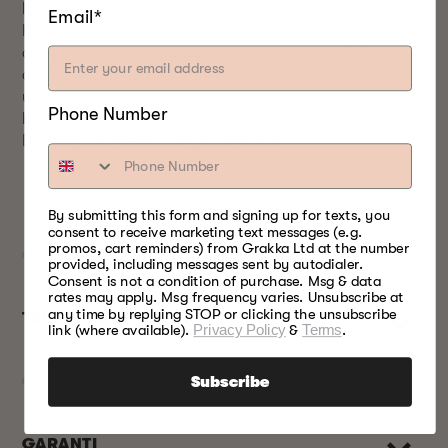
lage og laste ned ved hjelp av en USB-pinne.
Email*
Kontroll, tid, røyk og temperatur for den perfekte
oppskriften. *Merk: Røyking av kald mat i P10
oppnås ved å legge til et stort brett med is i P10
uten tilsetning av varme. Videre oppnås kaldrøyking
Phone Number
bedre under en kaldere ytre omgivelsestemperatur
Bradley Bisquettes selges separat.
By submitting this form and signing up for texts, you
consent to receive marketing text messages (e.g.
promos, cart reminders) from Grakka Ltd at the number
provided, including messages sent by autodialer.
Consent is not a condition of purchase. Msg & data
rates may apply. Msg frequency varies. Unsubscribe at
any time by replying STOP or clicking the unsubscribe
TEKNISKE SPESIFIKASJONER
link (where available).
Privacy Policy
&
Terms
.
Subscribe
GARANTI