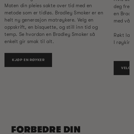
Maten din pleies sakte over tid med en
deg frem
metode som er tidløs. Bradley Smoker er en
en Bradl
helt ny generasjon matrøykere. Velg en
med vår 
oppskrift, en bisquette, og still inn tid og
temp. Se hvordan en Bradley Smoker så
Røkt laks
enkelt gir smak til alt.
I røyking
KJØP EN RØYKER
VELG 
FORBEDRE DIN