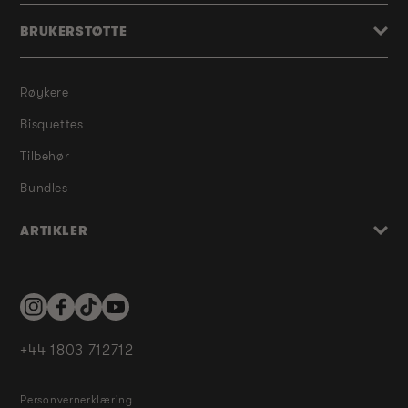
BRUKERSTØTTE
Røykere
Bisquettes
Tilbehør
Bundles
ARTIKLER
Instagram
Facebook
TikTok
YouTube
+44 1803 712712
Personvernerklæring