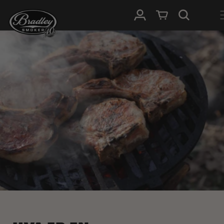
HOPP TIL
Logg Inn
Handlevogn
INNHOLDET