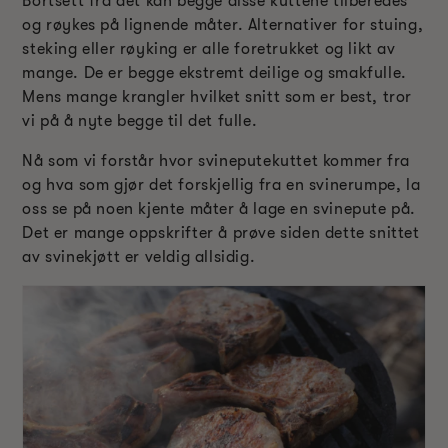
Bortsett fra det kan begge disse kuttene tilberedes
og røykes på lignende måter. Alternativer for stuing,
steking eller røyking er alle foretrukket og likt av
mange. De er begge ekstremt deilige og smakfulle.
Mens mange krangler hvilket snitt som er best, tror
vi på å nyte begge til det fulle.
Nå som vi forstår hvor svineputekuttet kommer fra
og hva som gjør det forskjellig fra en svinerumpe, la
oss se på noen kjente måter å lage en svinepute på.
Det er mange oppskrifter å prøve siden dette snittet
av svinekjøtt er veldig allsidig.