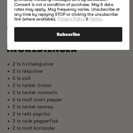
toppkrydder.
Consent is not a condition of purchase. Msg & data
rates may apply. Msg frequency varies. Unsubscribe at
Røkt paprika - dette krydderet er vanligvis laget
any time by replying STOP or clicking the unsubscribe
av tørket, røkt og knust pimentopepper.
link (where available).
Privacy Policy
&
Terms
.
Servering:
80 teskjeer
Subscribe
INGREDIENSER
2 ts hvitløkspulver
2 ts løkpulver
6 ts salt
2 ts tørket timian
2 ts tørket rosmarin
6 ts malt svart pepper
2 ts tørket sennep
2 ts røkt paprika
3 ts røde pepperflak
2 ts malt koriander