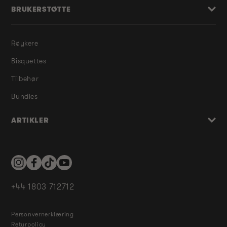
BRUKERSTØTTE
Røykere
Bisquettes
Tilbehør
Bundles
ARTIKLER
Instagram
Facebook
TikTok
YouTube
+44 1803 712712
Personvernerklæring
Returpolicy