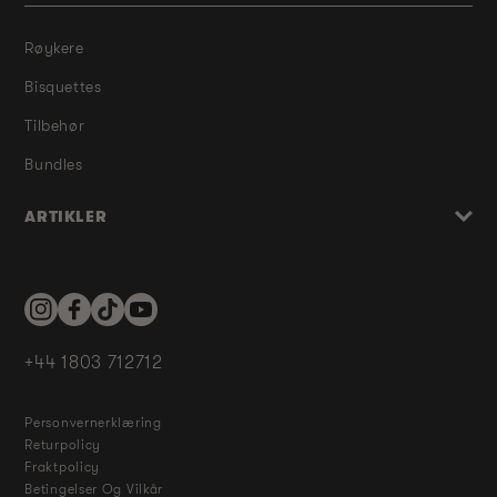
Røykere
Bisquettes
Tilbehør
Bundles
ARTIKLER
Instagram
Facebook
TikTok
YouTube
+44 1803 712712
Personvernerklæring
Returpolicy
Fraktpolicy
Betingelser Og Vilkår