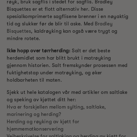
røyk, bruk sagflis i stedet for sagflis. Bradley
Bisquettes er et flott alternativ her. Disse
spesialkomprimerte sagflisene brenner i en nøyaktig
tid og slukker før de blir til aske. Med
Bradley
Bisquettes
, kaldrøyking kan også være trygt og
mindre rotete.
Ikke hopp over tørrherding:
Salt er det beste
herdemidlet som har blitt brukt i matrøyking
gjennom historien. Salt fremskynder prosessen med
fuktighetstap under matrøyking, og øker
holdbarheten til maten.
Sjekk ut hele katalogen vår med artikler om saltlake
og speking av kjøttet ditt her:
Hva er forskjellen mellom sylting, saltlake,
marinering og herding?
Herding og røyking av kjøtt for
hjemmematkonservering
Veibeskrivelse for saltlaking og herding av kjøtt for