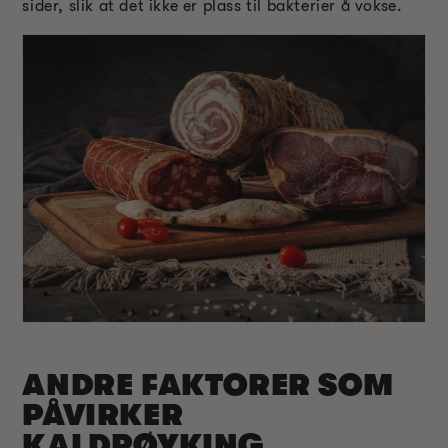
sider, slik at det ikke er plass til bakterier å vokse.
ANDRE FAKTORER SOM
PÅVIRKER
KALDRØYKING