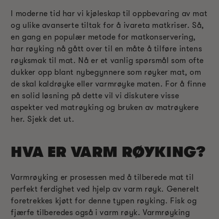
I moderne tid har vi kjøleskap til oppbevaring av mat
og ulike avanserte tiltak for å ivareta matkriser. Så,
en gang en populær metode for matkonservering,
har røyking nå gått over til en måte å tilføre intens
røyksmak til mat. Nå er et vanlig spørsmål som ofte
dukker opp blant nybegynnere som røyker mat, om
de skal kaldrøyke eller varmrøyke maten. For å finne
en solid løsning på dette vil vi diskutere visse
aspekter ved matrøyking og bruken av matrøykere
her. Sjekk det ut.
HVA ER VARM RØYKING?
Varmrøyking er prosessen med å tilberede mat til
perfekt ferdighet ved hjelp av varm røyk. Generelt
foretrekkes kjøtt for denne typen røyking. Fisk og
fjærfe tilberedes også i varm røyk. Varmrøyking