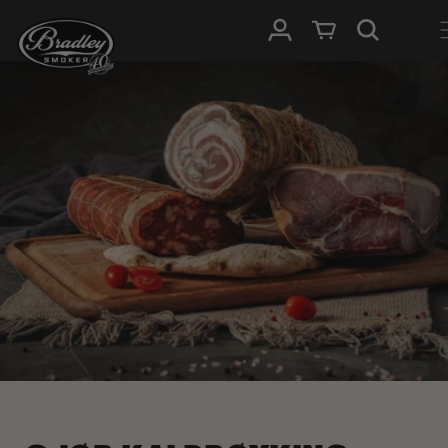
HOPP TIL
Logg Inn
Handlevogn
INNHOLDET