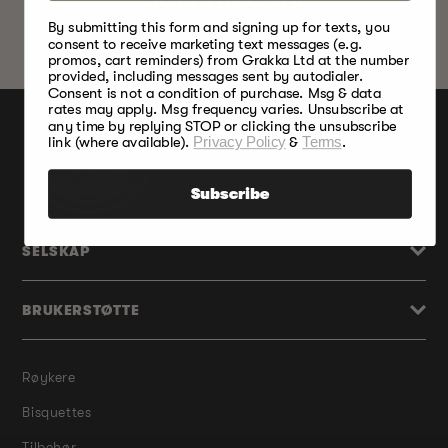
JOIN THE CLUB
By submitting this form and signing up for texts, you
consent to receive marketing text messages (e.g.
promos, cart reminders) from Grakka Ltd at the number
provided, including messages sent by autodialer.
Consent is not a condition of purchase. Msg & data
rates may apply. Msg frequency varies. Unsubscribe at
any time by replying STOP or clicking the unsubscribe
link (where available).
Privacy Policy
&
Terms
.
Subscribe
SELSKAP
BRUKERSTØTTE
Røykere
Bisquettes
Tilbehør