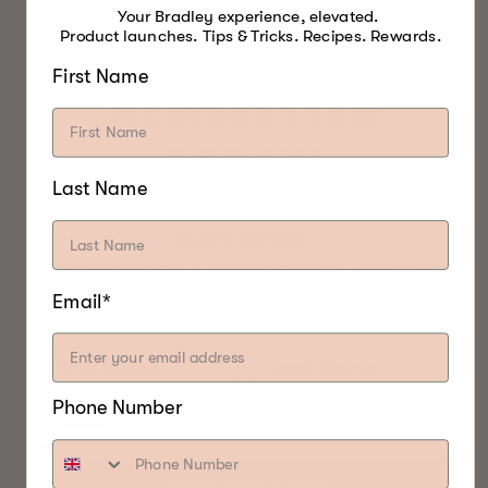
JOIN THE
BRADLEY
Your Bradley experience, elevated.
Product launches. Tips & Tricks. Recipes. Rewards.
SMOKER
First Name
NEWSLETTER
TODAY!
Last Name
YOUR BRADLEY EXPERIENCE,
ELEVATED.
PRODUCT LAUNCHES. TIPS &
Email*
TRICKS. RECIPES. REWARDS.
Phone Number