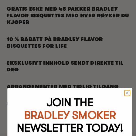
GRATIS ESKE MED 48 PAKKER BRADLEY
FLAVOR BISQUETTES MED HVER RØYKER DU
KJØPER
10 % RABATT PÅ BRADLEY FLAVOR
BISQUETTES FOR LIFE
EKSKLUSIVT INNHOLD SENDT DIREKTE TIL
DEG
ARRANGEMENTER MED TIDLIG TILGANG
JOIN THE
& MER...
BRADLEY SMOKER
NEWSLETTER TODAY!