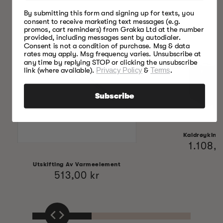
By submitting this form and signing up for texts, you
consent to receive marketing text messages (e.g.
promos, cart reminders) from Grakka Ltd at the number
provided, including messages sent by autodialer.
Consent is not a condition of purchase. Msg & data
rates may apply. Msg frequency varies. Unsubscribe at
any time by replying STOP or clicking the unsubscribe
link (where available).
Privacy Policy
&
Terms
.
Subscribe
Kaldrøyking
Vanlig
1.108,0
pris
Utskifting Av Varmeelement
Vanlig
513,00 kr
pris