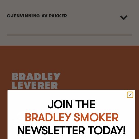
GJENVINNING AV PAKKER
BRADLEY
LEVERER
JOIN THE
BRADLEY SMOKER
Gratis Frakt
NEWSLETTER TODAY!
På bestillinger over $100*