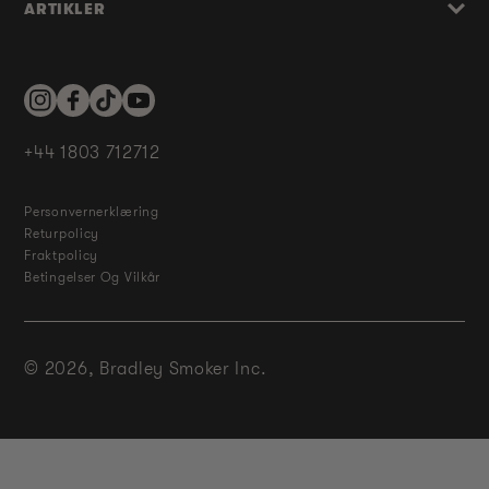
ARTIKLER
Instagram
Facebook
TikTok
YouTube
+44 1803 712712
Personvernerklæring
Returpolicy
Fraktpolicy
Betingelser Og Vilkår
© 2026,
Bradley Smoker Inc.