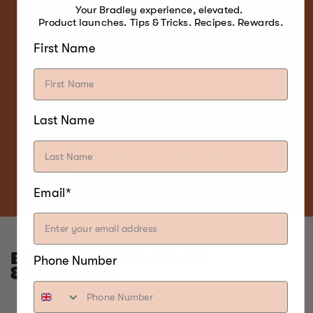
Your Bradley experience, elevated.
Product launches. Tips & Tricks. Recipes. Rewards.
First Name
Gratis Retur
Innen 30 dager
Last Name
Utrolig Kundeservice
Når det uventede skjer
Email*
BLA GJENNOM DELER
Phone Number
& TILBEHØR