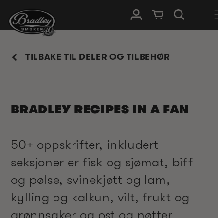
HOPP TIL
Logg Inn
Handlevogn
INNHOLDET
TILBAKE TIL DELER OG TILBEHØR
BRADLEY RECIPES IN A FAN
50+ oppskrifter, inkludert
seksjoner er fisk og sjømat, biff
og pølse, svinekjøtt og lam,
kylling og kalkun, vilt, frukt og
grønnsaker og ost og nøtter.