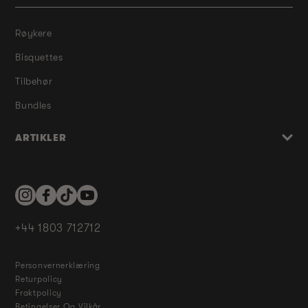
Røykere
Bisquettes
Tilbehør
Bundles
ARTIKLER
Instagram
Facebook
TikTok
YouTube
+44 1803 712712
Personvernerklæring
Returpolicy
Fraktpolicy
Betingelser Og Vilkår