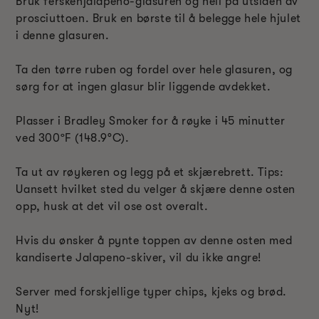
Bruk ferskenjalapeno-glasuren og hell på utsiden av
prosciuttoen. Bruk en børste til å belegge hele hjulet
i denne glasuren.
Ta den tørre ruben og fordel over hele glasuren, og
sørg for at ingen glasur blir liggende avdekket.
Plasser i Bradley Smoker for å røyke i 45 minutter
ved 300
ºF
(148.9
°C
).
Ta ut av røykeren og legg på et skjærebrett. Tips:
Uansett hvilket sted du velger å skjære denne osten
opp, husk at det vil ose ost overalt.
Hvis du ønsker å pynte toppen av denne osten med
kandiserte Jalapeno-skiver, vil du ikke angre!
Server med forskjellige typer chips, kjeks og brød.
Nyt!