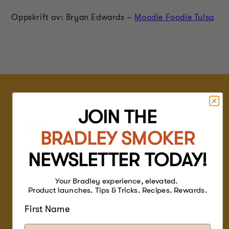
Oppskrift av: Bryan Edwards –
Moodie Foodie Tulsa
JOIN THE
ØL
BRADLEY SMOKER
TRE
NEWSLETTER TODAY!
Your Bradley experience, elevated.
Product launches. Tips & Tricks. Recipes. Rewards.
First Name