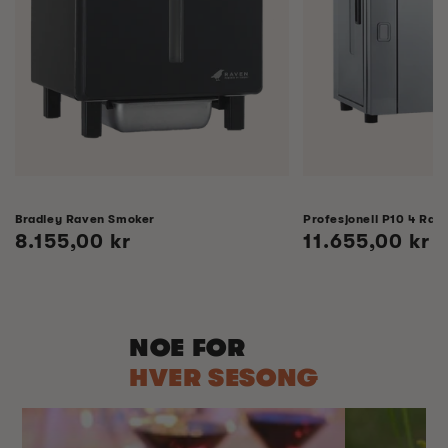
Bradley Raven Smoker
Profesjonell P10 4 Rack
Vanlig
8.155,00 kr
Vanlig
11.655,00 kr
pris
pris
NOE FOR
HVER SESONG