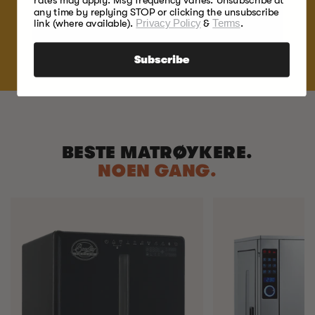
rates may apply. Msg frequency varies. Unsubscribe at
any time by replying STOP or clicking the unsubscribe
SHOP NOW
link (where available).
Privacy Policy
&
Terms
.
Subscribe
BESTE MATRØYKERE.
NOEN GANG.