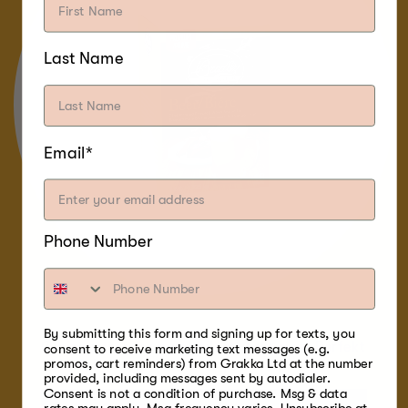
Last Name
Email*
Phone Number
By submitting this form and signing up for texts, you
Ølbisquetter for humletilsatt røkt mat. Perfekt
consent to receive marketing text messages (e.g.
promos, cart reminders) from Grakka Ltd at the number
til biff, kylling, ribbe eller pølse.
provided, including messages sent by autodialer.
Consent is not a condition of purchase. Msg & data