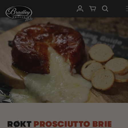
HOPP TIL
Logg Inn
Handlevogn
INNHOLDET
RØKT
PROSCIUTTO BRIE