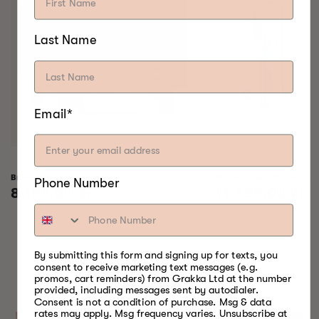
Last Name
Email*
Bradley Raven Smoker
Profesjonell P10 4 Rack
Phone Number
Vanlig
8.155,00 kr
Vanlig
11.655,00 kr
pris
pris
By submitting this form and signing up for texts, you
NOE FOR
consent to receive marketing text messages (e.g.
promos, cart reminders) from Grakka Ltd at the number
HVER SESONG
provided, including messages sent by autodialer.
Consent is not a condition of purchase. Msg & data
rates may apply. Msg frequency varies. Unsubscribe at