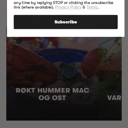
any time by replying STOP or clicking the unsubscribe
link (where available).
Privacy Policy
&
Terms
.
Subscribe
RØKT HUMMER MAC
OG OST
VARM