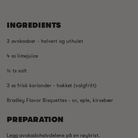
INGREDIENTS
3 avokadoer - halvert og uthulet
4 ss limejuice
½ ts salt
3 ss frisk koriander - hakket (valgfritt)
Bradley Flavor Bisquettes - or, eple, kirsebær
PREPARATION
Legg avokadohalvdelene på en røykrist.