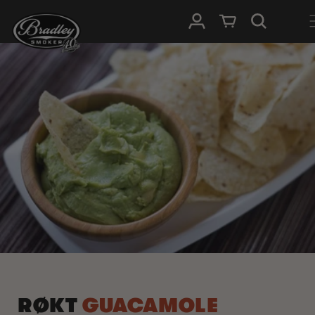
HOPP TIL
Logg Inn
Handlevogn
INNHOLDET
RØKT
GUACAMOLE