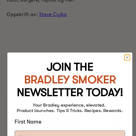
taco, burgere, fajitas og mer!
Oppskrift av:
Steve Cylka
JOIN THE
BESTE MATRØYKERE.
BRADLEY SMOKER
NOEN GANG.
NEWSLETTER TODAY!
Your Bradley experience, elevated.
Product launches. Tips & Tricks. Recipes. Rewards.
First Name