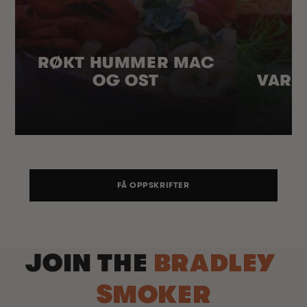
RØKT HUMMER MAC
OG OST
VARM
FÅ OPPSKRIFTER
JOIN THE
BRADLEY
SMOKER