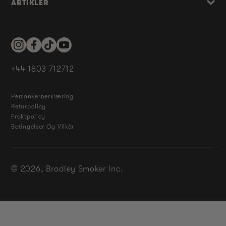
ARTIKLER
Instagram
Facebook
TikTok
YouTube
+44 1803 712712
Personvernerklæring
Returpolicy
Fraktpolicy
Betingelser Og Vilkår
© 2026,
Bradley Smoker Inc.