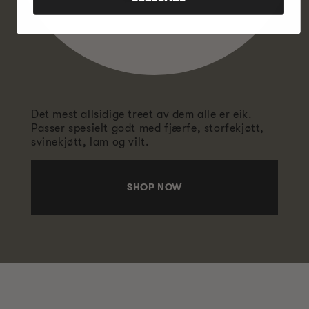
Det mest allsidige treet av dem alle er eik.
Passer spesielt godt med fjærfe, storfekjøtt,
svinekjøtt, lam og vilt.
SHOP NOW