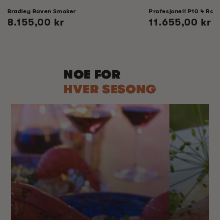
Bradley Raven Smoker
Profesjonell P10 4 Rack
Vanlig
8.155,00 kr
Vanlig
11.655,00 kr
pris
pris
NOE FOR
HVER SESONG