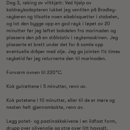
Dag 3, røking av viltkjøtt: Ved hjelp av
kaldrøykadapteren lukket jeg ventilen på Bradley-
røykeren og tilsatte noen eikebisquetter i stabelen,
og lot den bygge opp en god røyk i løpet av 20
minutter før jeg løftet bakdelen fra marinaden og
plassere den på en stålstativ i røykemaskinen. Jeg
plasserte et brett under det for å samle opp
eventuelle dråper med olje. Jeg ga jointen 1½ times
røyketid før jeg returnerte den til marinaden.
Forvarm ovnen til 220°C.
Kok gulrøttene i 5 minutter, renn av.
Kok potetene i 10 minutter, eller til de er møre og
nesten helt gjennomkokte, renn av.
Legg potet- og pastinakkskivene i en ildfast form,
drypp over olivenolje og strø over litt havsalt.