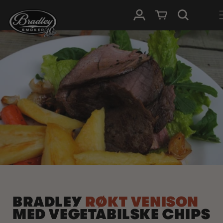
HOPP TIL
Logg Inn
Handlevogn
INNHOLDET
BRADLEY
RØKT VENISON
MED VEGETABILSKE CHIPS