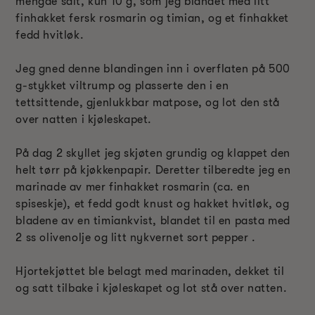
mengde salt, kun 10 g, som jeg blandet med litt
finhakket fersk rosmarin og timian, og et finhakket
fedd hvitløk.
Jeg gned denne blandingen inn i overflaten på 500
g-stykket viltrump og plasserte den i en
tettsittende, gjenlukkbar matpose, og lot den stå
over natten i kjøleskapet.
På dag 2 skyllet jeg skjøten grundig og klappet den
helt tørr på kjøkkenpapir. Deretter tilberedte jeg en
marinade av mer finhakket rosmarin (ca. en
spiseskje), et fedd godt knust og hakket hvitløk, og
bladene av en timiankvist, blandet til en pasta med
2 ss olivenolje og litt nykvernet sort pepper .
Hjortekjøttet ble belagt med marinaden, dekket til
og satt tilbake i kjøleskapet og lot stå over natten.