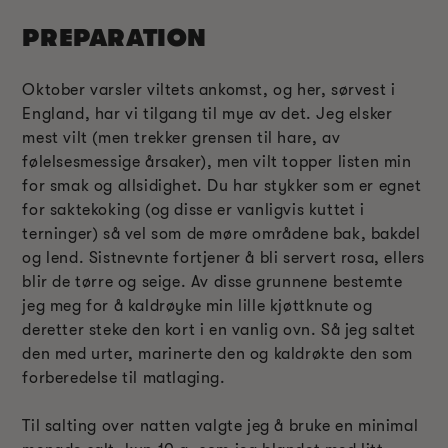
PREPARATION
Oktober varsler viltets ankomst, og her, sørvest i
England, har vi tilgang til mye av det. Jeg elsker
mest vilt (men trekker grensen til hare, av
følelsesmessige årsaker), men vilt topper listen min
for smak og allsidighet. Du har stykker som er egnet
for saktekoking (og disse er vanligvis kuttet i
terninger) så vel som de møre områdene bak, bakdel
og lend. Sistnevnte fortjener å bli servert rosa, ellers
blir de tørre og seige. Av disse grunnene bestemte
jeg meg for å kaldrøyke min lille kjøttknute og
deretter steke den kort i en vanlig ovn. Så jeg saltet
den med urter, marinerte den og kaldrøkte den som
forberedelse til matlaging.
Til salting over natten valgte jeg å bruke en minimal