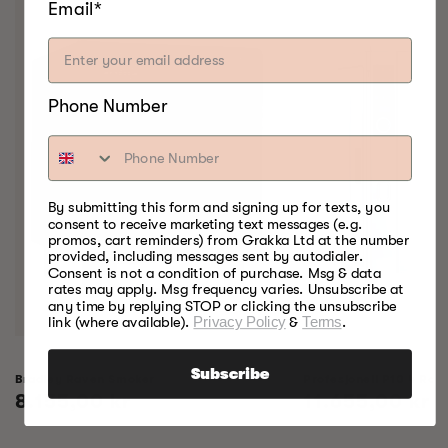
Email*
Phone Number
By submitting this form and signing up for texts, you
consent to receive marketing text messages (e.g.
promos, cart reminders) from Grakka Ltd at the number
provided, including messages sent by autodialer.
Consent is not a condition of purchase. Msg & data
rates may apply. Msg frequency varies. Unsubscribe at
any time by replying STOP or clicking the unsubscribe
link (where available).
Privacy Policy
&
Terms
.
Subscribe
Bradley Raven Smoker
Profesjonell P10 4 Rack
Vanlig
8.155,00 kr
Vanlig
11.655,00 kr
pris
pris