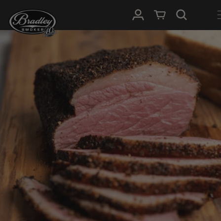
HOPP TIL
Logg Inn
Handlevogn
INNHOLDET