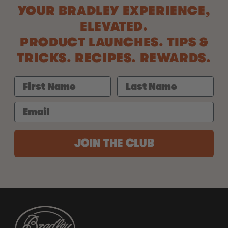
YOUR BRADLEY EXPERIENCE,
ELEVATED.
PRODUCT LAUNCHES. TIPS &
TRICKS. RECIPES. REWARDS.
JOIN THE CLUB