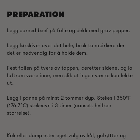
PREPARATION
Legg corned beef på folie og dekk med grov pepper.
Legg løkskiver over det hele, bruk tannpirkere der
det er nødvendig for å holde dem.
Fest folien på tvers av toppen, deretter sidene, og la
luftrom være inne, men slik at ingen væske kan lekke
ut.
Legg i panne på minst 2 tommer dyp. Stekes i 350
ºF
(176.7
°C
) stekeovn i 3 timer (uansett hvilken
størrelse).
Kok eller damp etter eget valg av kål, gulrøtter og