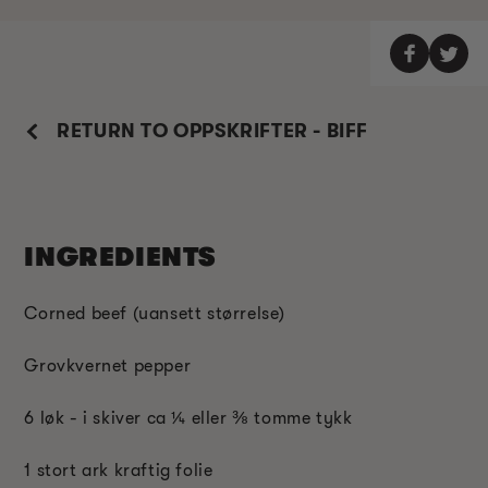
RETURN TO OPPSKRIFTER - BIFF
INGREDIENTS
Corned beef (uansett størrelse)
Grovkvernet pepper
6 løk - i skiver ca
¼
eller
⅜
tomme tykk
1 stort ark kraftig folie