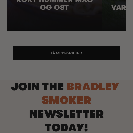
OG OST
VARM
FÅ OPPSKRIFTER
JOIN THE
BRADLEY
SMOKER
NEWSLETTER
TODAY!