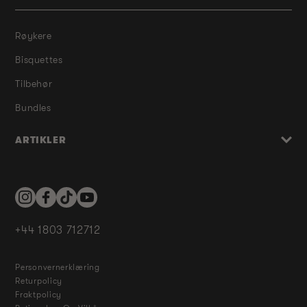
Røykere
Bisquettes
Tilbehør
Bundles
ARTIKLER
Instagram
Facebook
TikTok
YouTube
+44 1803 712712
Personvernerklæring
Returpolicy
Fraktpolicy