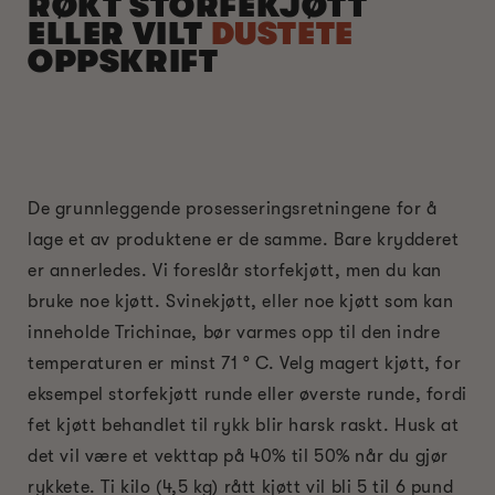
RØKT STORFEKJØTT
ELLER VILT
DUSTETE
OPPSKRIFT
De grunnleggende prosesseringsretningene for å
lage et av produktene er de samme. Bare krydderet
er annerledes. Vi foreslår storfekjøtt, men du kan
bruke noe kjøtt. Svinekjøtt, eller noe kjøtt som kan
inneholde Trichinae, bør varmes opp til den indre
temperaturen er minst 71 ° C. Velg magert kjøtt, for
eksempel storfekjøtt runde eller øverste runde, fordi
fet kjøtt behandlet til rykk blir harsk raskt. Husk at
det vil være et vekttap på 40% til 50% når du gjør
rykkete. Ti kilo (4,5 kg) rått kjøtt vil bli 5 til 6 pund