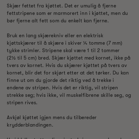
Skjær fettet fra kjøttet. Det er umulig å fjerne
fettstripene som er marmorert inn i kjøttet, men du
bør fjerne alt fett som du enkelt kan fjerne.
Bruk en lang skjærekniv eller en elektrisk
kjøttskjærer til å skjære i skiver
¼
tomme (7 mm)
tykke strimler. Stripene skal være 1 til 2 tommer
(2
½
til 5 cm) bred. Skjær kjøttet med kornet, ikke på
tvers av kornet. Hvis du skjærer kjøttet på tvers av
kornet, blir det for skjørt etter at det tørker. Du kan
finne ut om du gjorde det riktig ved å trekke i
endene av stripen. Hvis det er riktig, vil stripen
strekke seg; hvis ikke, vil muskelfibrene skille seg, og
stripen rives.
Avkjøl kjøttet igjen mens du tilbereder
krydderblandingen.