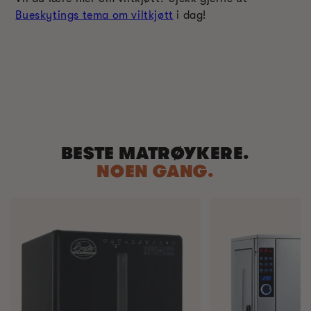
Bueskytings tema om viltkjøtt
i dag!
BESTE MATRØYKERE.
NOEN GANG.