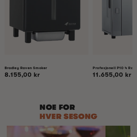
Bradley Raven Smoker
Profesjonell P10 4 Rack
Vanlig
8.155,00 kr
Vanlig
11.655,00 kr
pris
pris
NOE FOR
HVER SESONG