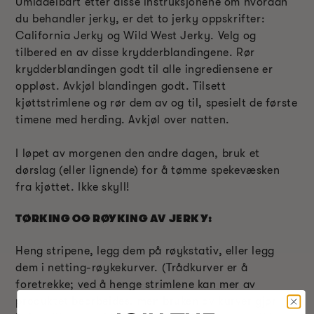
Umiddelbart etter disse instruksjonene om hvordan
du behandler jerky, er det to jerky oppskrifter:
California Jerky og Wild West Jerky. Velg og
tilbered en av disse krydderblandingene. Rør
krydderblandingen godt til alle ingrediensene er
oppløst. Avkjøl blandingen godt. Tilsett
kjøttstrimlene og rør dem av og til, spesielt de første
timene med herding. Avkjøl over natten.
I løpet av morgenen den andre dagen, bruk et
dørslag (eller lignende) for å tømme spekevæsken
fra kjøttet. Ikke skyll!
TØRKING OG RØYKING AV JERKY:
Heng stripene, legg dem på røykstativ, eller legg
dem i netting-røykekurver. (Trådkurver er å
foretrekke; ved å henge strimlene kan mer av
produktet bearbeides, men bruken av kurver gjør