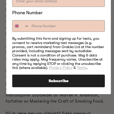
uten røyk, til du er ferdig. Dette siste tørke- og
koketrinnet vil kreve omtrent tre timer. Når jerkyen
Phone Number
er ferdig, vil den være omtrent halvparten av
tykkelsen av raw jerkyen, og den vil se ut til å ha
mistet omtrent 50 % av vekten. Den rykkete vil ikke
knipse når den bøyes, men noen av muskelfibrene vil
By submitting this form and signing up for texts, you
frynse seg. Hvis jerkyen tørkes til den knepper når
consent to receive marketing text messages (e.g.
den bøyes, får den lengre holdbarhet, men den blir
promos, cart reminders) from Grakka Ltd at the number
provided, including messages sent by autodialer.
ikke like smakfull. La jerkyen avkjøles til
Consent is not a condition of purchase. Msg & data
romtemperatur, og frys den enten ned eller avkjøl.
rates may apply. Msg frequency varies. Unsubscribe at
any time by replying STOP or clicking the unsubscribe
link (where available).
Privacy Policy
&
Terms
.
Merk: Hvis saltsmaken er for mild, tilsett ca. 1 ts salt
til ingredienslisten neste gang du lager dette
Subscribe
produktet. Hvis saltsmaken er for sterk, reduser
mengden Bradley Cure med ca. 1 teskje.
Instruksjoner utarbeidet av Warren R. Anderson,
forfatter av Mastering the Craft of Smoking Food.
Vil du lære mer om viltkjøtt? Sjekk gjerne ut