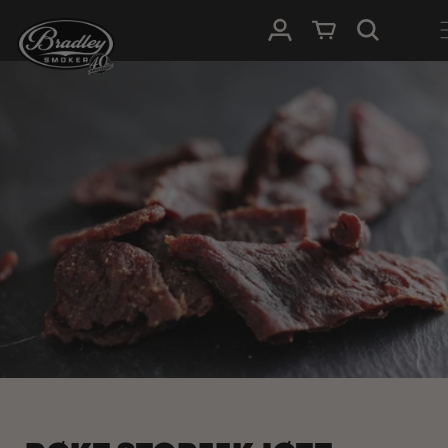
HOPP TIL
Logg Inn
Handlevogn
INNHOLDET