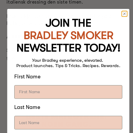
italiensk dressing den siste timen.
Bruk et kjøtttermometer for å være sikker på at
JOIN THE
kyllingen er stekt.
BRADLEY SMOKER
Å SERVERE:
NEWSLETTER TODAY!
Server med en pastarett med tomatsaus og slengt
grønt.
Your Bradley experience, elevated.
Product launches. Tips & Tricks. Recipes. Rewards.
First Name
Last Name
BESTE MATRØYKERE.
NOEN GANG.