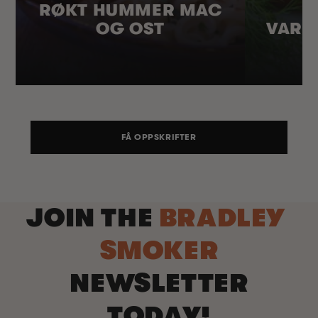
RØKT HUMMER MAC
OG OST
VARM
FÅ OPPSKRIFTER
JOIN THE
BRADLEY
SMOKER
NEWSLETTER
TODAY!