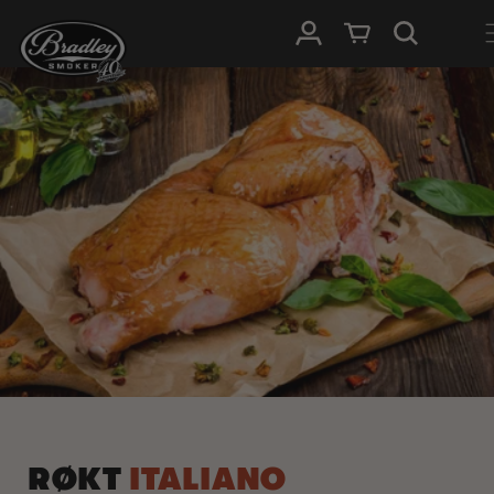
HOPP TIL
Logg Inn
Handlevogn
INNHOLDET
RØKT
ITALIANO