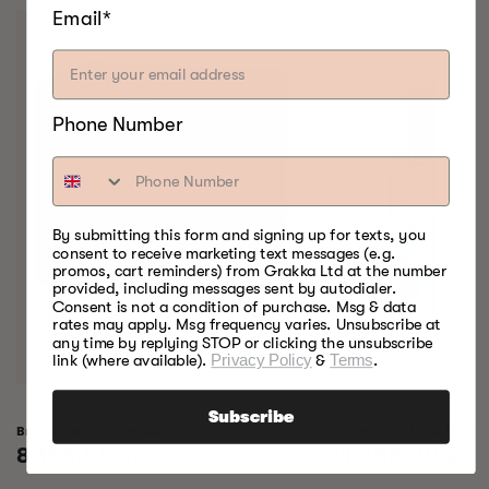
Email*
Phone Number
By submitting this form and signing up for texts, you
consent to receive marketing text messages (e.g.
promos, cart reminders) from Grakka Ltd at the number
provided, including messages sent by autodialer.
Consent is not a condition of purchase. Msg & data
rates may apply. Msg frequency varies. Unsubscribe at
any time by replying STOP or clicking the unsubscribe
link (where available).
Privacy Policy
&
Terms
.
Subscribe
Bradley Raven Smoker
Profesjonell P10 4 Rack
Vanlig
8.155,00 kr
Vanlig
11.655,00 kr
pris
pris