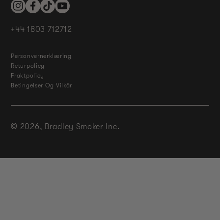
Instagram
Facebook
TikTok
YouTube
+44 1803 712712
Personvernerklæring
Returpolicy
Fraktpolicy
Betingelser Og Vilkår
© 2026,
Bradley Smoker Inc.