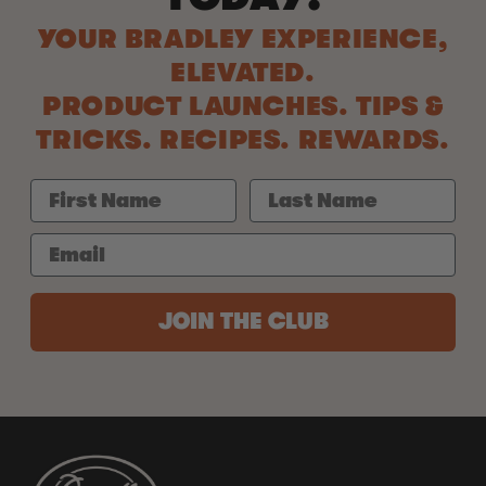
YOUR BRADLEY EXPERIENCE,
ELEVATED.
PRODUCT LAUNCHES. TIPS &
TRICKS. RECIPES. REWARDS.
JOIN THE CLUB