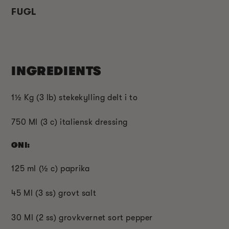
FUGL
INGREDIENTS
1
½
Kg (3 lb) stekekylling delt i to
750 Ml (3 c) italiensk dressing
GNI:
125 ml (
½
c) paprika
45 Ml (3 ss) grovt salt
30 Ml (2 ss) grovkvernet sort pepper