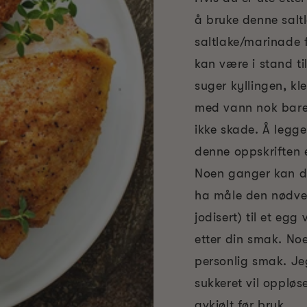
å bruke denne saltl
saltlake/marinade 
kan være i stand ti
suger kyllingen, kl
med vann nok bare t
ikke skade. Å legge 
denne oppskriften e
Noen ganger kan du
ha måle den nødven
jodisert) til et egg 
etter din smak. No
personlig smak. Je
sukkeret vil oppløse
avkjølt før bruk.