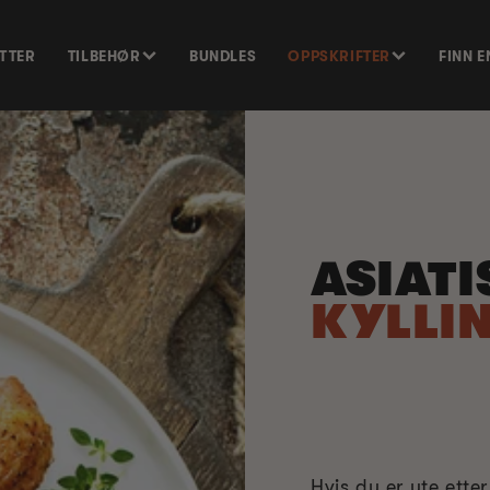
ETTER
TILBEHØR
BUNDLES
OPPSKRIFTER
FINN 
ASIATI
KYLLI
Hvis du er ute ette