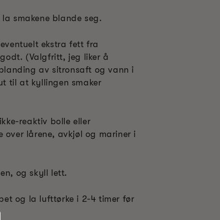
r å la smakene blande seg.
eventuelt ekstra fett fra
godt. (Valgfritt, jeg liker å
 blanding av sitronsaft og vann i
ut til at kyllingen smaker
ikke-reaktiv bolle eller
 over lårene, avkjøl og mariner i
n, og skyll lett.
pet og la lufttørke i 2-4 timer før