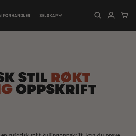
Logg Inn
Handlevog
EN FORHANDLER
SELSKAP
SK STIL
RØKT
NG
OPPSKRIFT
r en asiatisk røkt kyllingoppskrift, kan du prøve