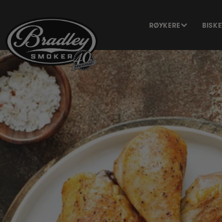
HOPP TIL
INNHOLDET
RØYKERE
BISK