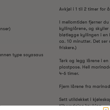
Avkjøl i 1 til 2 timer fo
I mellomtiden fjerner du 
kyllinglårene, og skyller 
nser)
bløtlegge kyllingen i en
ca. 10 minutter. Det ser 
friskere.)
 annen type soyasaus
Tørk og legg lårene i en 
plastpose. Hell marinade
4-6 timer.
Fjern lårene fra marinade
Sett utildekket i kjøleska
tilberedning/røyking.