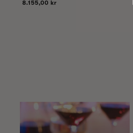
Vanlig
8.155,00 kr
pris