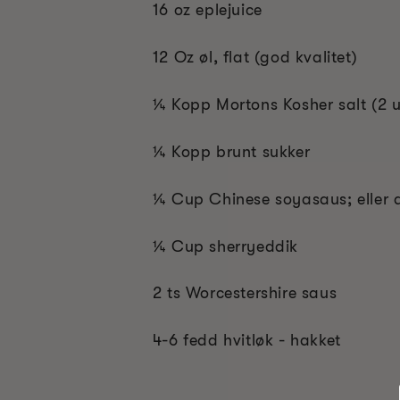
16 oz eplejuice
12 Oz øl, flat (god kvalitet)
¼
Kopp Mortons Kosher salt (2 u
¼
Kopp
brunt sukker
¼
Cup C
hinese soyasaus; eller
¼
Cup s
herryeddik
2 ts Worcestershire saus
4-6 fedd hvitløk - hakket