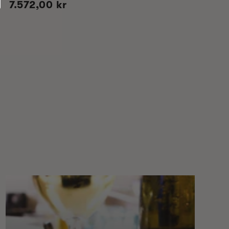
Vanlig
7.572,00 kr
pris