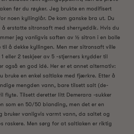
aken før du røyker. Jeg brukte en modifisert
for noen kyllinglår. De kom ganske bra ut. Du
l å erstatte sitronsaft med sherryeddik. Hvis du
emmer jeg vanligvis saften av ½ sitron i en bolle
il å dekke kyllingen. Men mer sitronsaft ville
1 eller 2 teskjeer av 5 -stjerners krydder til
r også en god idé. Her er et annet alternativ:
 bruke en enkel saltlake med fjærkre. Etter å
dige mengden vann, bare tilsett salt (de-
vil flyte. Tilsett deretter litt Demerara -sukker
en som en 50/50 blanding, men det er en
g bruker vanligvis varmt vann, da saltet og
s raskere. Men sørg for at saltlaken er riktig