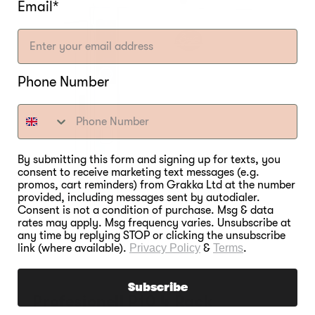
Email*
Phone Number
By submitting this form and signing up for texts, you
consent to receive marketing text messages (e.g.
promos, cart reminders) from Grakka Ltd at the number
provided, including messages sent by autodialer.
Consent is not a condition of purchase. Msg & data
rates may apply. Msg frequency varies. Unsubscribe at
any time by replying STOP or clicking the unsubscribe
link (where available).
Privacy Policy
&
Terms
.
Subscribe
Profesjonell P10 4 Rack