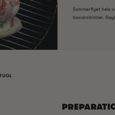
Sommerflyet hele or
baconstrimler. Røyk
 FUGL
PREPARATI