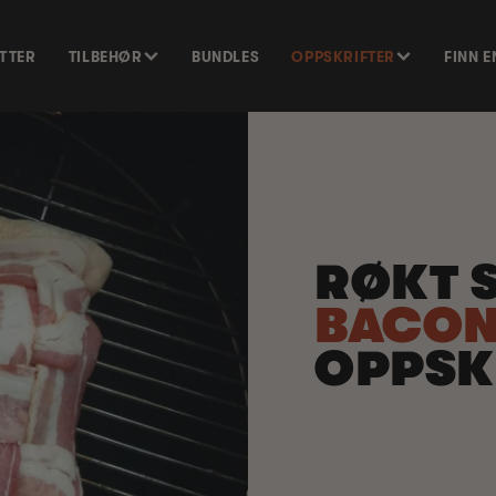
ETTER
TILBEHØR
BUNDLES
OPPSKRIFTER
FINN 
RØKT 
BACON
OPPSK