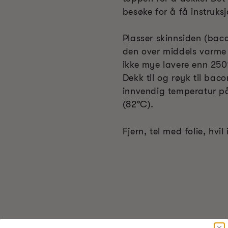
besøke for å få instruksj
Plasser skinnsiden (baco
den over middels varme 
ikke mye lavere enn 250
Dekk til og røyk til bac
innvendig temperatur på
(82
°C
).
Fjern, tel med folie, hvil