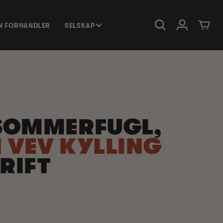
Logg Inn
Handlevog
EN FORHANDLER
SELSKAP
SOMMERFUGL,
 VEV KYLLING
RIFT