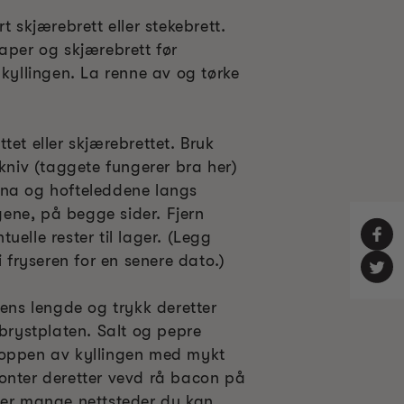
t skjærebrett eller stekebrett.
aper og skjærebrett før
 kyllingen. La renne av og tørke
tet eller skjærebrettet. Bruk
 kniv (taggete fungerer bra her)
ina og hofteleddene langs
ene, på begge sider. Fjern
uelle rester til lager. (Legg
i fryseren for en senere dato.)
dens lengde og trykk deretter
 brystplaten. Salt og pepre
toppen av kyllingen med mykt
onter deretter vevd rå bacon på
 er mange nettsteder du kan