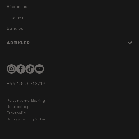
Bisquettes
Tilbehør
Bundles
ARTIKLER
Instagram
Facebook
TikTok
YouTube
+44 1803 712712
Personvernerklæring
Returpolicy
Fraktpolicy
Betingelser Og Vilkår