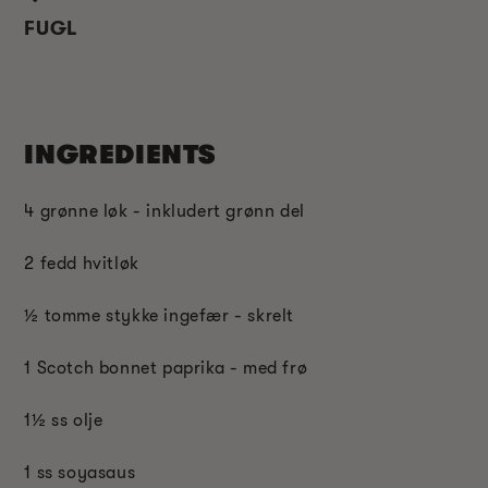
FUGL
INGREDIENTS
4 grønne løk - inkludert grønn del
2 fedd hvitløk
½ tomme stykke ingefær - skrelt
1 Scotch bonnet paprika - med frø
1½ ss olje
1 ss soyasaus