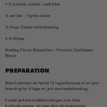
1-2 tomater, kuttet i små biter
½ søt løk - i tynne skiver
⅔ Kopp Caesar salatdressing
4-6 Wraps
Bradley Flavor Bisquettes – Premium Caribbean
Blend
PREPARATION
Bland sammen de første 13 ingrediensene til en jevn
blanding for å lage en jerk marinadeblanding.
Fordel jerkmarinadeblandingen over hele
kyllingbrystene, og legg dem på røykeristen.