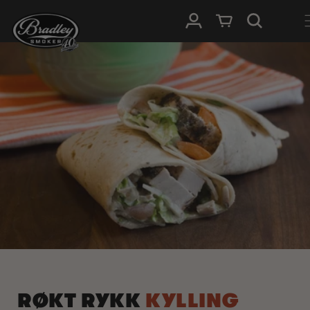
HOPP TIL
Logg Inn
Handlevogn
INNHOLDET
RØKT RYKK
KYLLING