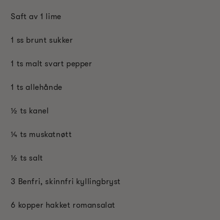
Saft av 1 lime
1 ss brunt sukker
1 ts malt svart pepper
1 ts allehånde
½ ts kanel
¼ ts muskatnøtt
½ ts salt
3 Benfri, skinnfri kyllingbryst
6 kopper hakket romansalat