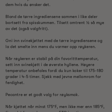
dem hvis du ønsker det.
Bland de tørre ingrediensene sammen i like deler
bortsett fra spisskummen. Tilsett omtrent ½ så mye
av det (også valgfritt).
Gni inn svinekjøttet med de tørre ingrediensene og
la det smelte inn mens du varmer opp røykeren.
Når røykeren er stabil på din favoritttemperatur,
sett inn svinekjøtt i de øverste hyllene. Høyere
temperatur anbefales fordi du kun koker til 175-180
grader i 4-5 timer. Sjekk med jevne mellomrom for
ferdighet.
Pecantre er et godt valg for røyksmak.
Når kjøttet når minst 175ºF, men ikke mer enn 185ºF,