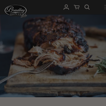
HOPP TIL
Logg Inn
Handlevogn
INNHOLDET