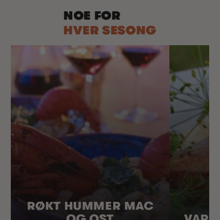
NOE FOR
HVER SESONG
RØKT HUMMER MAC
OG OST
VARM