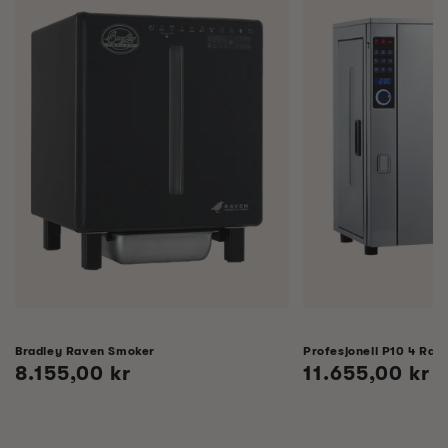
Bradley Raven Smoker
Profesjonell P10 4 Rack
Vanlig
8.155,00 kr
Vanlig
11.655,00 kr
pris
pris