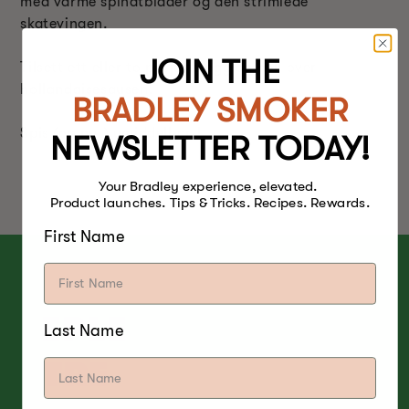
med varme spinatblader og den strimlede
skatevingen.
JOIN THE
Tilsett ett eller to posjerte egg og hell over
hollandaisesausen.
BRADLEY SMOKER
Spis (og nyt) umiddelbart!
NEWSLETTER TODAY!
Your Bradley experience, elevated.
Product launches. Tips & Tricks. Recipes. Rewards.
First Name
EPLE
Last Name
TRE