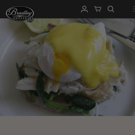
HOPP TIL
Logg Inn
Handlevogn
INNHOLDET