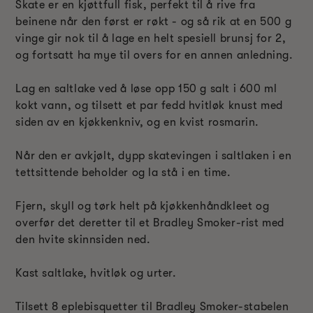
Skate er en kjøttfull fisk, perfekt til å rive fra
beinene når den først er røkt - og så rik at en 500 g
vinge gir nok til å lage en helt spesiell brunsj for 2,
og fortsatt ha mye til overs for en annen anledning.
Lag en saltlake ved å løse opp 150 g salt i 600 ml
kokt vann, og tilsett et par fedd hvitløk knust med
siden av en kjøkkenkniv, og en kvist rosmarin.
Når den er avkjølt, dypp skatevingen i saltlaken i en
tettsittende beholder og la stå i en time.
Fjern, skyll og tørk helt på kjøkkenhåndkleet og
overfør det deretter til et Bradley Smoker-rist med
den hvite skinnsiden ned.
Kast saltlake, hvitløk og urter.
Tilsett 8 eplebisquetter til Bradley Smoker-stabelen