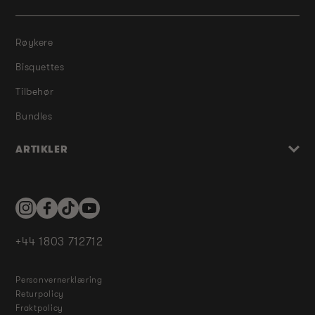
Røykere
Bisquettes
Tilbehør
Bundles
ARTIKLER
Instagram
Facebook
TikTok
YouTube
+44 1803 712712
Personvernerklæring
Returpolicy
Fraktpolicy