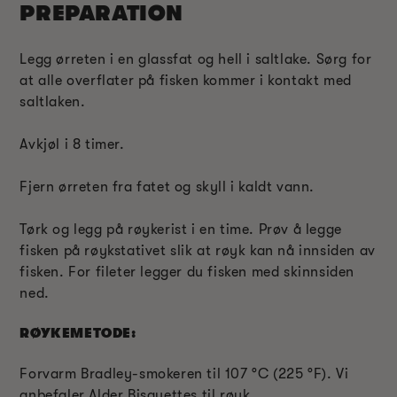
PREPARATION
Legg ørreten i en glassfat og hell i saltlake. Sørg for
at alle overflater på fisken kommer i kontakt med
saltlaken.
Avkjøl i 8 timer.
Fjern ørreten fra fatet og skyll i kaldt vann.
Tørk og legg på røykerist i en time. Prøv å legge
fisken på røykstativet slik at røyk kan nå innsiden av
fisken. For fileter legger du fisken med skinnsiden
ned.
RØYKEMETODE:
Forvarm Bradley-smokeren til 107 °C (225 °F). Vi
anbefaler Alder Bisquettes til røyk.