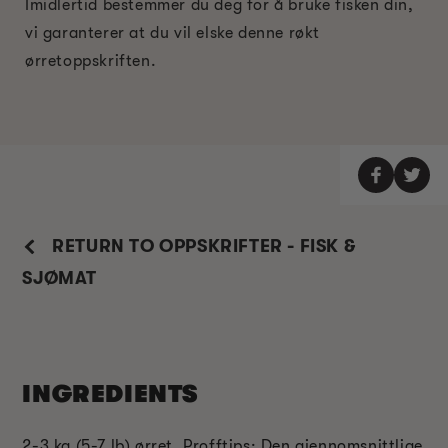
Imidlertid bestemmer du deg for å bruke fisken din,
vi garanterer at du vil elske denne røkt
ørretoppskriften.
RETURN TO OPPSKRIFTER - FISK &
SJØMAT
INGREDIENTS
2-3 kg (5-7 lb) ørret. Profftips: Den gjennomsnittlige