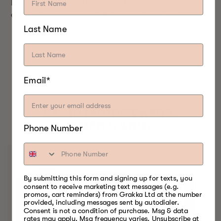
Den halvsøte og salte smaken kombinert med fersk
ørret vil være uimotståelig for gjestene dine!
Last Name
Email*
BESTE MATRØYKERE.
NOEN GANG.
Phone Number
By submitting this form and signing up for texts, you
consent to receive marketing text messages (e.g.
promos, cart reminders) from Grakka Ltd at the number
provided, including messages sent by autodialer.
Consent is not a condition of purchase. Msg & data
rates may apply. Msg frequency varies. Unsubscribe at