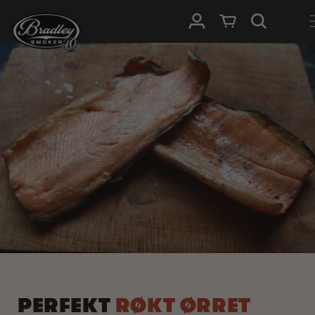
HOPP TIL
Logg Inn
Handlevogn
INNHOLDET
PERFEKT
RØKT ØRRET