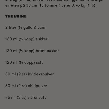
ørreten på 33 cm (13 tommer) veier 0,45 kg (1 lb).
THE BRINE:
2 liter (
½
gallon) vann
120 ml (
½
kopp) sukker
120 ml (
½
kopp
) brunt sukker
120 ml (
½
c
opp) salt
30 ml (2 ss) hvitløkspulver
30 ml (2 ss) chilipulver
45 ml (3 ss) sitronsaft