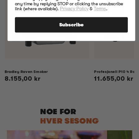
any time by replying STOP or clicking the unsubscribe
link (where available).
Privacy Policy
&
Terms
.
Subscribe
Bradley Raven Smoker
Profesjonell P10 4 Rack
Vanlig
8.155,00 kr
Vanlig
11.655,00 kr
pris
pris
NOE FOR
HVER SESONG