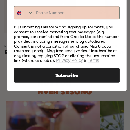
By submitting this form and signing up for texts, you
consent to receive marketing text messages (e.g.
promos, cart reminders) from Grakka Ltd at the number
provided, including messages sent by autodialer.
Bradley Raven Smoker
Profesjonell P10 4 Rack
Consent is not a condition of purchase. Msg & data
rates may apply. Msg frequency varies. Unsubscribe at
Vanlig
8.155,00 kr
Vanlig
11.655,00 kr
any time by replying STOP or clicking the unsubscribe
pris
pris
link (where available).
Privacy Policy
&
Terms
.
Subscribe
NOE FOR
HVER SESONG