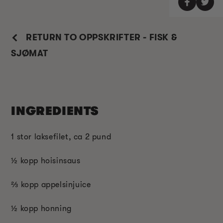
RETURN TO OPPSKRIFTER - FISK &
SJØMAT
INGREDIENTS
1 stor laksefilet, ca 2 pund
½ kopp hoisinsaus
⅔ kopp appelsinjuice
½ kopp honning