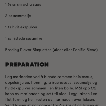
1 ½ ss sriracha saus
2 ss sesamolje
1 ts hvitløkspulver
1 ss ristede sesamfrø
Bradley Flavor Bisquettes (Alder eller Pacific Blend)
PREPARATION
Lag marinaden ved å blande sammen hoisinsaus,
appelsinjuice, honning, srirachasaus, sesamolje og
hvitløkspulver sammen i en liten bolle. Mål opp 1/2
kopp av marinaden og sett til side. Legg laksen i en
flat form og hell resten av marinaden over laksen.
Vend laksen et par ganger for å sikre at all laksen er