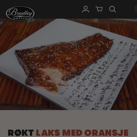
HOPP TIL
Logg Inn
Handlevogn
INNHOLDET
RØKT
LAKS MED ORANSJE