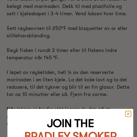
belagt med marinaden. Dekk til med plastfolie og
sett i kjøleskapet i 3-4 timer. Vend laksen hver time.
Sett røykeovnen til 250°F med bisquetter av or eller
stillehavsblanding.
Røyk fisken i rundt 3 timer eller til fiskens indre
temperatur når 145 °F.
I løpet av røyketiden, hell ½ av den reserverte
marinaden i en liten kjele. La det koke lavt og la det
redusere, til det tykner og blir til en fin glasur. Dette
tar ca 10 minutter eller så. Fjern fra varme.
Når laksen er ferdig røkt legger du den på et
serveringsfat. Pensle med glasuren. Dryss over
JOIN THE
ristede sesamfrø. Tjene.
BRADLEY SMOKER