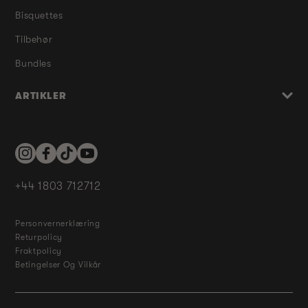
Bisquettes
Tilbehør
Bundles
ARTIKLER
Instagram
Facebook
TikTok
YouTube
+44 1803 712712
Personvernerklæring
Returpolicy
Fraktpolicy
Betingelser Og Vilkår