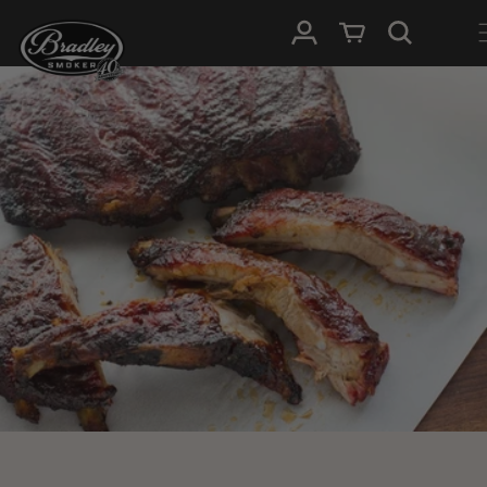
HOPP TIL
Logg Inn
Handlevogn
INNHOLDET