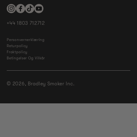
Instagram
Facebook
TikTok
YouTube
+44 1803 712712
Personvernerklæring
Returpolicy
Fraktpolicy
Betingelser Og Vilkår
© 2026,
Bradley Smoker Inc.