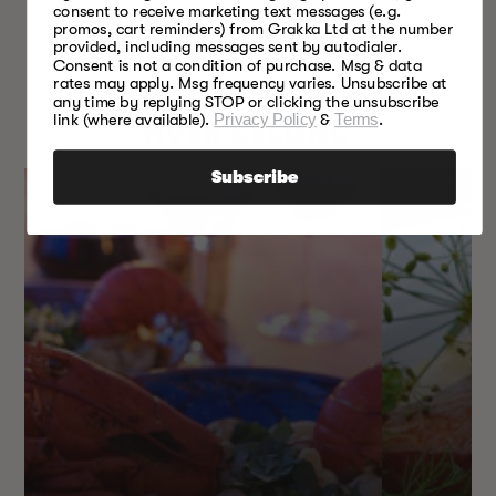
pris
pris
consent to receive marketing text messages (e.g.
promos, cart reminders) from Grakka Ltd at the number
provided, including messages sent by autodialer.
Consent is not a condition of purchase. Msg & data
rates may apply. Msg frequency varies. Unsubscribe at
NOE FOR
any time by replying STOP or clicking the unsubscribe
link (where available).
Privacy Policy
&
Terms
.
HVER SESONG
Subscribe