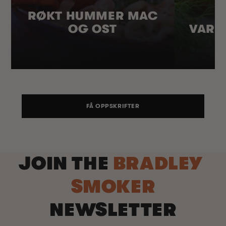
RØKT HUMMER MAC
OG OST
VARM
FÅ OPPSKRIFTER
JOIN THE
BRADLEY
SMOKER
NEWSLETTER