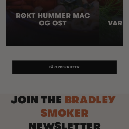
RØKT HUMMER MAC
OG OST
VARM
FÅ OPPSKRIFTER
JOIN THE
BRADLEY
SMOKER
NEWSLETTER