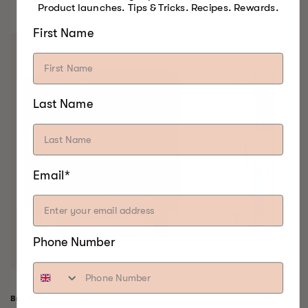
NOEN GANG.
Product launches. Tips & Tricks. Recipes. Rewards.
First Name
Last Name
Email*
Phone Number
Bradley Raven Smoker
Profesjonell P10 4 Rack