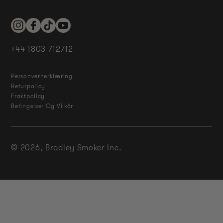
Instagram
Facebook
TikTok
YouTube
+44 1803 712712
Personvernerklæring
Returpolicy
Fraktpolicy
Betingelser Og Vilkår
© 2026,
Bradley Smoker Inc.