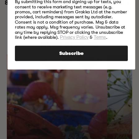
By submitting this form and signing up for texts, you
Vanlig
8.155,00 kr
Vanlig
11.655,00 kr
consent to receive marketing text messages (e.g.
pris
pris
promos, cart reminders) from Grakka Ltd at the number
provided, including messages sent by autodialer.
Consent is not a condition of purchase. Msg & data
rates may apply. Msg frequency varies. Unsubscribe at
any time by replying STOP or clicking the unsubscribe
NOE FOR
link (where available).
Privacy Policy
&
Terms
.
HVER SESONG
Subscribe