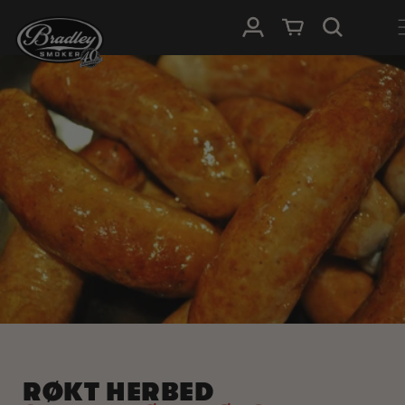
HOPP TIL
Logg Inn
Handlevogn
INNHOLDET
RØKT HERBED