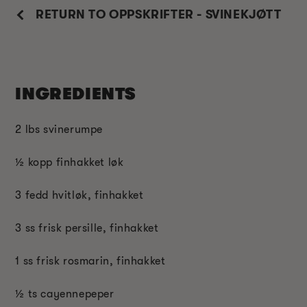
RETURN TO OPPSKRIFTER - SVINEKJØTT
INGREDIENTS
2 lbs svinerumpe
½ kopp finhakket løk
3 fedd hvitløk, finhakket
3 ss frisk persille, finhakket
1 ss frisk rosmarin, finhakket
½ ts cayennepeper