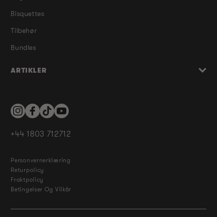
Bisquettes
Tilbehør
Bundles
ARTIKLER
Instagram
Facebook
TikTok
YouTube
+44 1803 712712
Personvernerklæring
Returpolicy
Fraktpolicy
Betingelser Og Vilkår