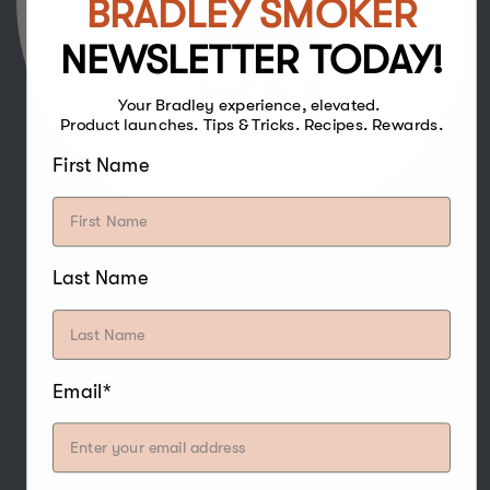
BRADLEY SMOKER
NEWSLETTER TODAY!
Your Bradley experience, elevated.
Product launches. Tips & Tricks. Recipes. Rewards.
First Name
Last Name
Den sterke og søte smaken av Hickory
Bisquettes gjør den til en av de mer populære
treslagene for røyking, og passer spesielt godt
sammen med fjærfe, storfekjøtt, svinekjøtt,
vilt, vannfugler, nøtter og ost.
Email*
SHOP NOW