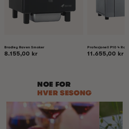
Bradley Raven Smoker
Profesjonell P10 4 Rack
Vanlig
8.155,00 kr
Vanlig
11.655,00 kr
pris
pris
NOE FOR
HVER SESONG