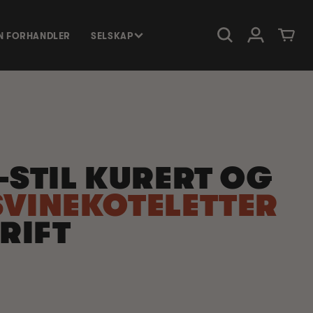
Logg Inn
Handlevog
EN FORHANDLER
SELSKAP
-STIL KURERT OG
SVINEKOTELETTER
RIFT