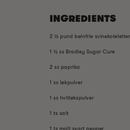
INGREDIENTS
2 ½ pund beinfrie svinekotelette
1 ½ ss Bradley Sugar Cure
2 ss paprika
1 ss løkpulver
1 ss hvitløkspulver
1 ts salt
1 ts malt svart pepper