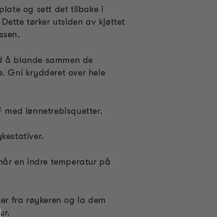
late og sett det tilbake i
 Dette tørker utsiden av kjøttet
ssen.
ed å blande sammen de
e. Gni krydderet over hele
F med lønnetrebisquetter.
kestativer.
 når en indre temperatur på
ter fra røykeren og la dem
ur.