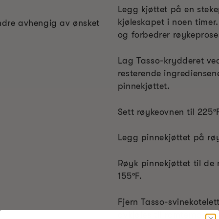
Legg kjøttet på en stekep
kjøleskapet i noen timer.
indre avhengig av ønsket
og forbedrer røykeprose
Lag Tasso-krydderet v
resterende ingrediensen
pinnekjøttet.
Sett røykeovnen til 225º
Legg pinnekjøttet på røy
Røyk pinnekjøttet til de
155ºF.
Fjern Tasso-svinekotelet
avkjøles til romtemperat