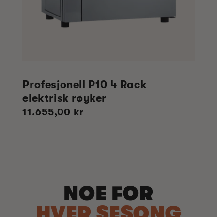
Profesjonell P10 4 Rack
elektrisk røyker
Vanlig
11.655,00 kr
pris
NOE FOR
HVER SESONG