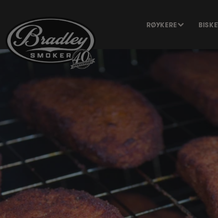
HOPP TIL
INNHOLDET
RØYKERE
BISK