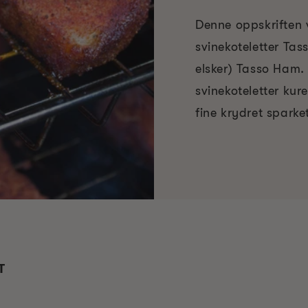
Denne oppskriften v
svinekoteletter Tass
elsker) Tasso Ham. 
svinekoteletter kure
fine krydret spark
T