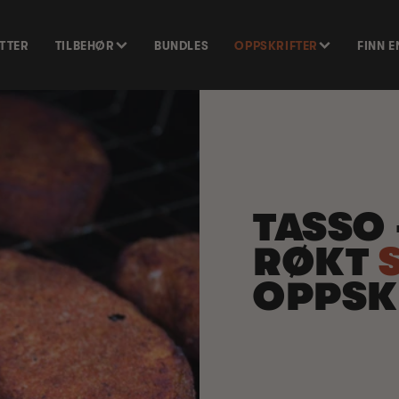
ETTER
TILBEHØR
BUNDLES
OPPSKRIFTER
FINN 
TASSO 
RØKT
OPPSK