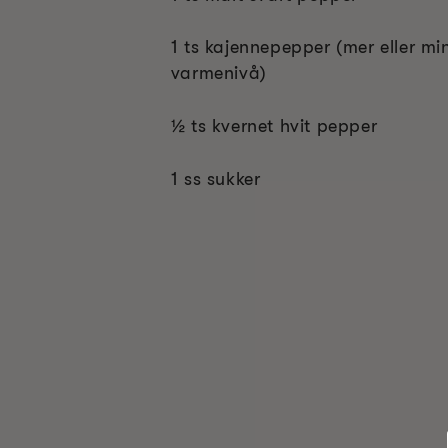
1 ts kajennepepper (mer eller m
varmenivå)
½ ts kvernet hvit pepper
1 ss sukker