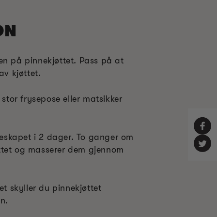
ON
en på pinnekjøttet. Pass på at
av kjøttet.
 stor frysepose eller matsikker
øleskapet i 2 dager. To ganger om
ttet og masserer dem gjennom
et skyller du pinnekjøttet
n.