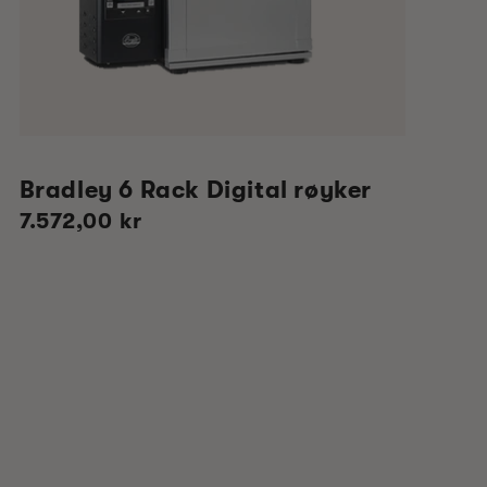
Bradley 6 Rack Digital røyker
Vanlig
7.572,00 kr
pris