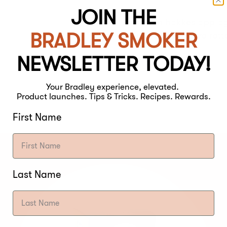
JOIN THE
Disse kan hakkes opp o
BRADLEY SMOKER
Étouffée eller andre rette
NEWSLETTER TODAY!
Av
Steve Cylka
Your Bradley experience, elevated.
Product launches. Tips & Tricks. Recipes. Rewards.
First Name
Last Name