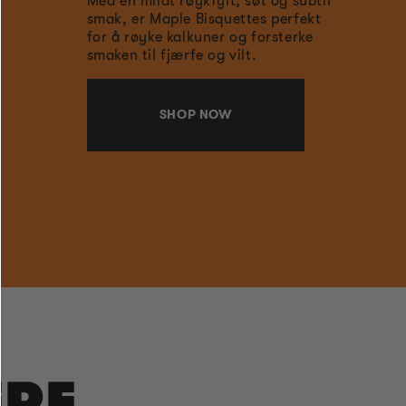
Med en mildt røykfylt, søt og subtil
smak, er Maple Bisquettes perfekt
for å røyke kalkuner og forsterke
smaken til fjærfe og vilt.
SHOP NOW
RE.