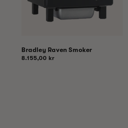
Bradley Raven Smoker
Vanlig
8.155,00 kr
pris