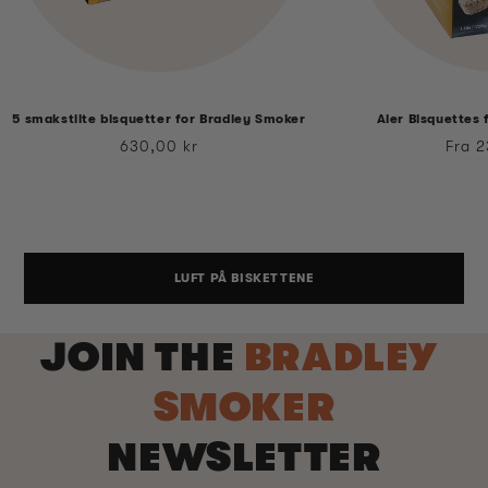
5 smakstilte bisquetter for Bradley Smoker
Aler Bisquettes
Vanlig
Vanli
630,00 kr
Fra 2
pris
pris
LUFT PÅ BISKETTENE
JOIN THE
BRADLEY
SMOKER
NEWSLETTER