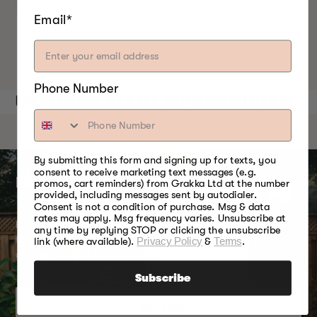
Email*
Phone Number
UTFORSK FLERE OPPSKRIFTER
By submitting this form and signing up for texts, you
consent to receive marketing text messages (e.g.
FÅ EN BRADLEY P10 SMOKER I DAG
promos, cart reminders) from Grakka Ltd at the number
provided, including messages sent by autodialer.
Consent is not a condition of purchase. Msg & data
rates may apply. Msg frequency varies. Unsubscribe at
En arbeidshest som kan røyke i opptil 10 timer uten etterfylling,
any time by replying STOP or clicking the unsubscribe
fullstendig isolert og profesjonell 76L rustfritt stål kroppsdesign. Få
link (where available).
Privacy Policy
&
Terms
.
din i dag og lev et liv fullt av smak.
Subscribe
LÆRE MER