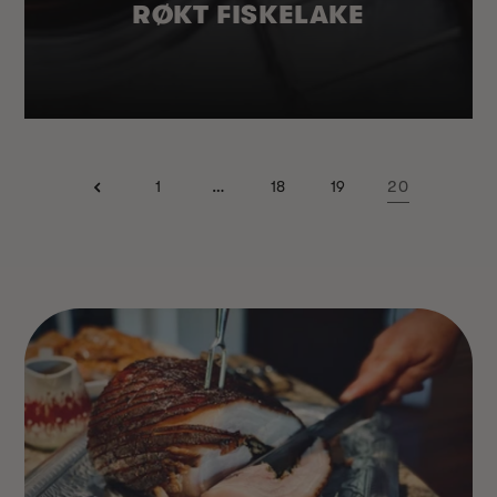
RØKT FISKELAKE
…
20
1
18
19