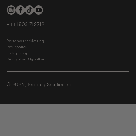
Instagram
Facebook
TikTok
YouTube
+44 1803 712712
Personvernerklæring
Returpolicy
Fraktpolicy
Betingelser Og Vilkår
© 2026,
Bradley Smoker Inc.